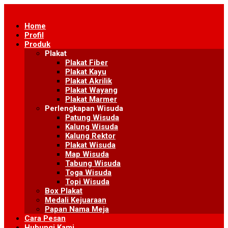
Skip
to
Home
content
Profil
Produk
Plakat
Plakat Fiber
Plakat Kayu
Plakat Akrilik
Plakat Wayang
Plakat Marmer
Perlengkapan Wisuda
Patung Wisuda
Kalung Wisuda
Kalung Rektor
Plakat Wisuda
Map Wisuda
Tabung Wisuda
Toga Wisuda
Topi Wisuda
Box Plakat
Medali Kejuaraan
Papan Nama Meja
Cara Pesan
Hubungi Kami