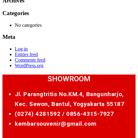
Archives
Categories
No categories
Meta
Log in
Entries feed
Comments feed
WordPress.org
SHOWROOM
Jl. Parangtritis No.KM.4, Bangunharjo,
Kec. Sewon, Bantul, Yogyakarta 55187
(0274) 4281592 /
0856-4315-7927
kembarsouvenir@gmail.com