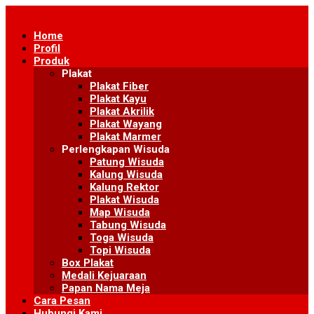
Skip
to
Home
content
Profil
Produk
Plakat
Plakat Fiber
Plakat Kayu
Plakat Akrilik
Plakat Wayang
Plakat Marmer
Perlengkapan Wisuda
Patung Wisuda
Kalung Wisuda
Kalung Rektor
Plakat Wisuda
Map Wisuda
Tabung Wisuda
Toga Wisuda
Topi Wisuda
Box Plakat
Medali Kejuaraan
Papan Nama Meja
Cara Pesan
Hubungi Kami