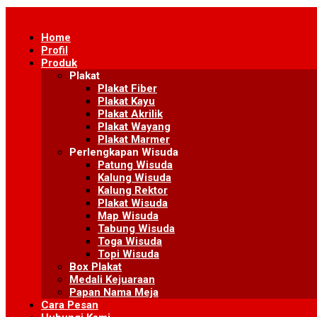
Skip
to
Home
content
Profil
Produk
Plakat
Plakat Fiber
Plakat Kayu
Plakat Akrilik
Plakat Wayang
Plakat Marmer
Perlengkapan Wisuda
Patung Wisuda
Kalung Wisuda
Kalung Rektor
Plakat Wisuda
Map Wisuda
Tabung Wisuda
Toga Wisuda
Topi Wisuda
Box Plakat
Medali Kejuaraan
Papan Nama Meja
Cara Pesan