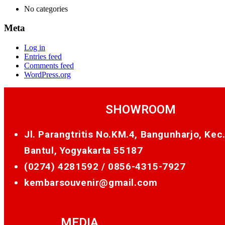
No categories
Meta
Log in
Entries feed
Comments feed
WordPress.org
SHOWROOM
Jl. Parangtritis No.KM.4, Bangunharjo, Kec
Bantul, Yogyakarta 55187
(0274) 4281592 /
0856-4315-7927
kembarsouvenir@gmail.com
MEDIA