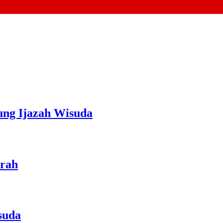
ung Ijazah Wisuda
urah
suda