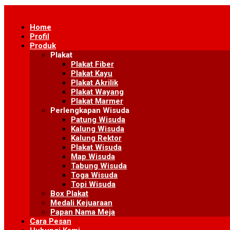
Skip
to
Home
content
Profil
Produk
Plakat
Plakat Fiber
Plakat Kayu
Plakat Akrilik
Plakat Wayang
Plakat Marmer
Perlengkapan Wisuda
Patung Wisuda
Kalung Wisuda
Kalung Rektor
Plakat Wisuda
Map Wisuda
Tabung Wisuda
Toga Wisuda
Topi Wisuda
Box Plakat
Medali Kejuaraan
Papan Nama Meja
Cara Pesan