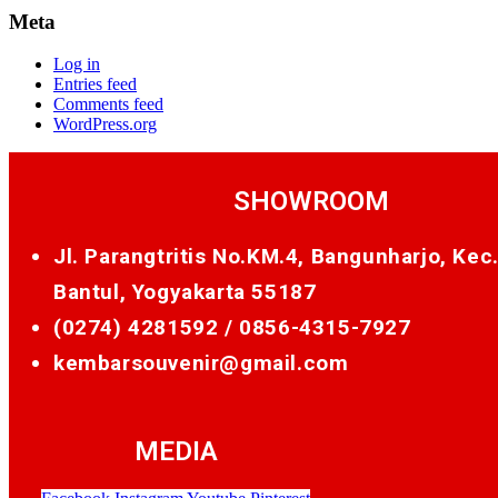
Meta
Log in
Entries feed
Comments feed
WordPress.org
SHOWROOM
Jl. Parangtritis No.KM.4, Bangunharjo, Kec
Bantul, Yogyakarta 55187
(0274) 4281592 /
0856-4315-7927
kembarsouvenir@gmail.com
MEDIA