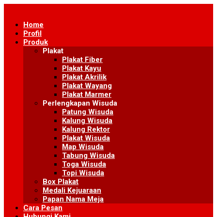
Skip
to
Home
content
Profil
Produk
Plakat
Plakat Fiber
Plakat Kayu
Plakat Akrilik
Plakat Wayang
Plakat Marmer
Perlengkapan Wisuda
Patung Wisuda
Kalung Wisuda
Kalung Rektor
Plakat Wisuda
Map Wisuda
Tabung Wisuda
Toga Wisuda
Topi Wisuda
Box Plakat
Medali Kejuaraan
Papan Nama Meja
Cara Pesan
Hubungi Kami