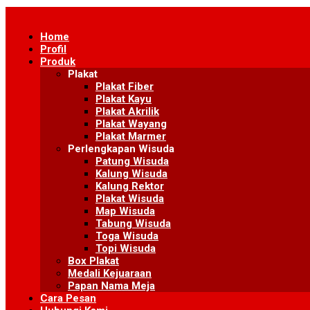
Skip
to
Home
content
Profil
Produk
Plakat
Plakat Fiber
Plakat Kayu
Plakat Akrilik
Plakat Wayang
Plakat Marmer
Perlengkapan Wisuda
Patung Wisuda
Kalung Wisuda
Kalung Rektor
Plakat Wisuda
Map Wisuda
Tabung Wisuda
Toga Wisuda
Topi Wisuda
Box Plakat
Medali Kejuaraan
Papan Nama Meja
Cara Pesan