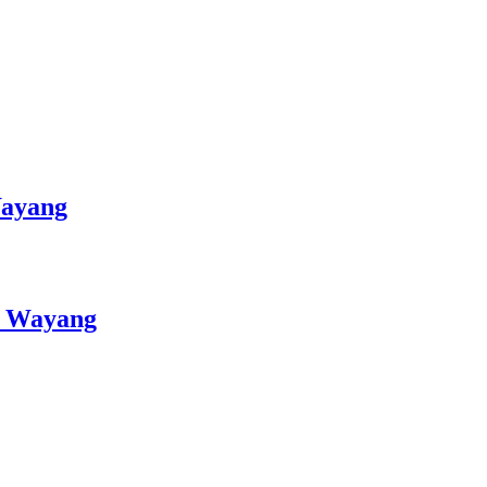
Wayang
at Wayang