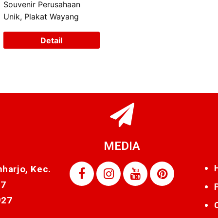
Souvenir Perusahaan
Unik, Plakat Wayang
Detail
MEDIA
nharjo, Kec.
87
927