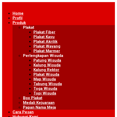
Skip
to
Home
content
Profil
Produk
Plakat
Plakat Fiber
Plakat Kayu
Plakat Akrilik
Plakat Wayang
Plakat Marmer
Perlengkapan Wisuda
Patung Wisuda
Kalung Wisuda
Kalung Rektor
Plakat Wisuda
Map Wisuda
Tabung Wisuda
Toga Wisuda
Topi Wisuda
Box Plakat
Medali Kejuaraan
Papan Nama Meja
Cara Pesan
Hubungi Kami