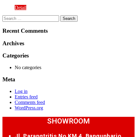
Detail
Search
for:
Recent Comments
Archives
Categories
No categories
Meta
Log in
Entries feed
Comments feed
WordPress.org
SHOWROOM
Jl. Parangtritis No.KM.4, Bangunharjo,