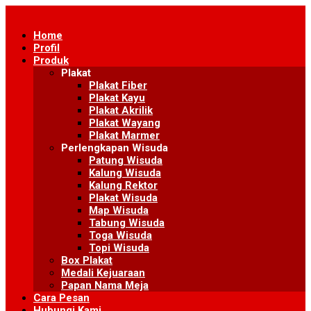
Skip
to
Home
content
Profil
Produk
Plakat
Plakat Fiber
Plakat Kayu
Plakat Akrilik
Plakat Wayang
Plakat Marmer
Perlengkapan Wisuda
Patung Wisuda
Kalung Wisuda
Kalung Rektor
Plakat Wisuda
Map Wisuda
Tabung Wisuda
Toga Wisuda
Topi Wisuda
Box Plakat
Medali Kejuaraan
Papan Nama Meja
Cara Pesan
Hubungi Kami