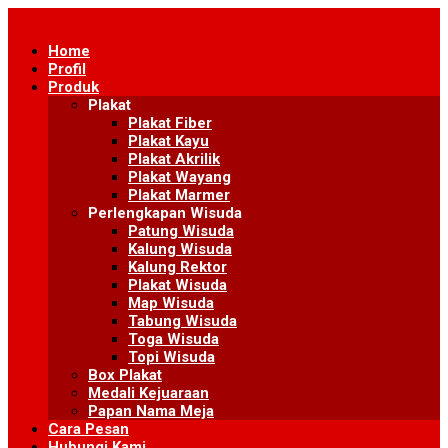
Skip
to
Home
content
Profil
Produk
Plakat
Plakat Fiber
Plakat Kayu
Plakat Akrilik
Plakat Wayang
Plakat Marmer
Perlengkapan Wisuda
Patung Wisuda
Kalung Wisuda
Kalung Rektor
Plakat Wisuda
Map Wisuda
Tabung Wisuda
Toga Wisuda
Topi Wisuda
Box Plakat
Medali Kejuaraan
Papan Nama Meja
Cara Pesan
Hubungi Kami