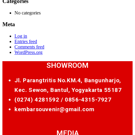
Categories
No categories
Meta
Log in
Entries feed
Comments feed
WordPress.org
SHOWROOM
Jl. Parangtritis No.KM.4, Bangunharjo,
Kec. Sewon, Bantul, Yogyakarta 55187
(0274) 4281592 /
0856-4315-7927
kembarsouvenir@gmail.com
MEDIA