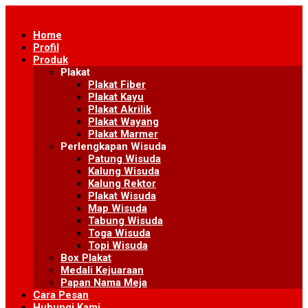
Skip
to
Home
content
Profil
Produk
Plakat
Plakat Fiber
Plakat Kayu
Plakat Akrilik
Plakat Wayang
Plakat Marmer
Perlengkapan Wisuda
Patung Wisuda
Kalung Wisuda
Kalung Rektor
Plakat Wisuda
Map Wisuda
Tabung Wisuda
Toga Wisuda
Topi Wisuda
Box Plakat
Medali Kejuaraan
Papan Nama Meja
Cara Pesan
Hubungi Kami