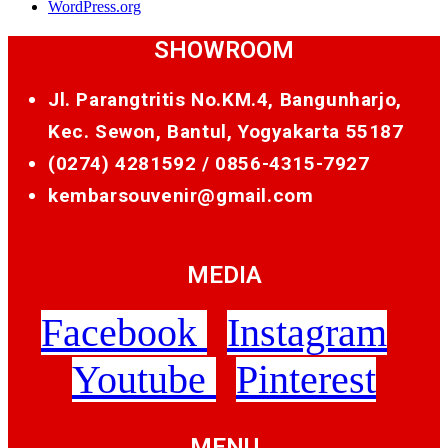
WordPress.org
SHOWROOM
Jl. Parangtritis No.KM.4, Bangunharjo,
Kec. Sewon, Bantul, Yogyakarta 55187
(0274) 4281592 /
0856-4315-7927
kembarsouvenir@gmail.com
MEDIA
Facebook
Instagram
Youtube
Pinterest
MENU