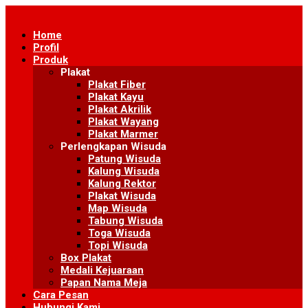
Skip
to
Home
content
Profil
Produk
Plakat
Plakat Fiber
Plakat Kayu
Plakat Akrilik
Plakat Wayang
Plakat Marmer
Perlengkapan Wisuda
Patung Wisuda
Kalung Wisuda
Kalung Rektor
Plakat Wisuda
Map Wisuda
Tabung Wisuda
Toga Wisuda
Topi Wisuda
Box Plakat
Medali Kejuaraan
Papan Nama Meja
Cara Pesan
Hubungi Kami