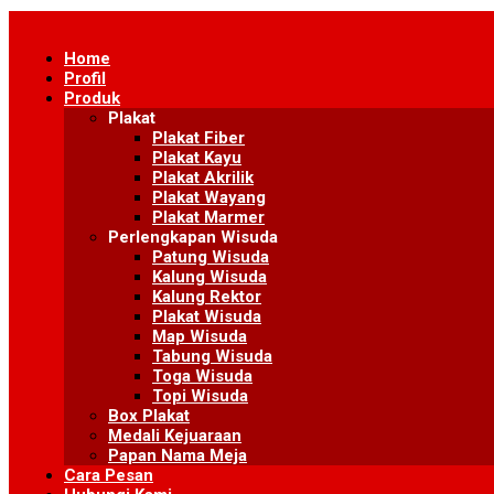
Skip
to
Home
content
Profil
Produk
Plakat
Plakat Fiber
Plakat Kayu
Plakat Akrilik
Plakat Wayang
Plakat Marmer
Perlengkapan Wisuda
Patung Wisuda
Kalung Wisuda
Kalung Rektor
Plakat Wisuda
Map Wisuda
Tabung Wisuda
Toga Wisuda
Topi Wisuda
Box Plakat
Medali Kejuaraan
Papan Nama Meja
Cara Pesan