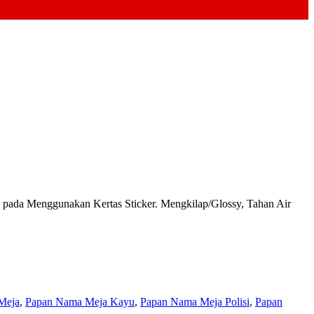
da Menggunakan Kertas Sticker. Mengkilap/Glossy, Tahan Air
Meja
,
Papan Nama Meja Kayu
,
Papan Nama Meja Polisi
,
Papan