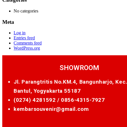
No categories
Meta
Log in
Entries feed
Comments feed
WordPress.org
SHOWROOM
Jl. Parangtritis No.KM.4, Bangunharjo, Kec
Bantul, Yogyakarta 55187
(0274) 4281592 /
0856-4315-7927
kembarsouvenir@gmail.com