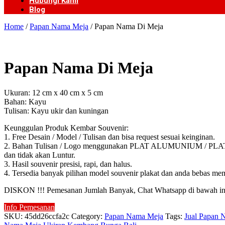
Hubungi Kami
Blog
Home
/
Papan Nama Meja
/ Papan Nama Di Meja
Papan Nama Di Meja
Ukuran: 12 cm x 40 cm x 5 cm
Bahan: Kayu
Tulisan: Kayu ukir dan kuningan
Keunggulan Produk Kembar Souvenir:
1. Free Desain / Model / Tulisan dan bisa request sesuai keinginan.
2. Bahan Tulisan / Logo menggunakan PLAT ALUMUNIUM / PLAT KUN
dan tidak akan Luntur.
3. Hasil souvenir presisi, rapi, dan halus.
4. Tersedia banyak pilihan model souvenir plakat dan anda bebas mem
DISKON !!! Pemesanan Jumlah Banyak, Chat Whatsapp di bawah in
Info Pemesanan
SKU:
45dd26ccfa2c
Category:
Papan Nama Meja
Tags:
Jual Papan 