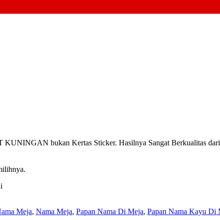
INGAN bukan Kertas Sticker. Hasilnya Sangat Berkualitas dari pa
ilihnya.
i
Nama Meja
,
Nama Meja
,
Papan Nama Di Meja
,
Papan Nama Kayu Di 