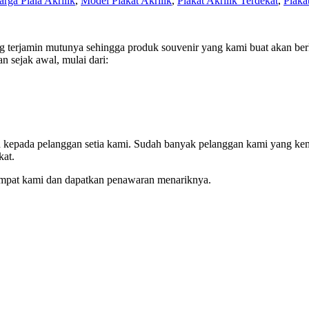
rga Piala Akrilik
,
Model Plakat Akrilik
,
Plakat Akrilik Terdekat
,
Plaka
terjamin mutunya sehingga produk souvenir yang kami buat akan berk
n sejak awal, mulai dari:
an kepada pelanggan setia kami. Sudah banyak pelanggan kami yang ke
kat.
empat kami dan dapatkan penawaran menariknya.