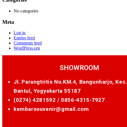
No categories
Meta
Log in
Entries feed
Comments feed
WordPress.org
SHOWROOM
Jl. Parangtritis No.KM.4, Bangunharjo, Kec
Bantul, Yogyakarta 55187
(0274) 4281592 /
0856-4315-7927
kembarsouvenir@gmail.com