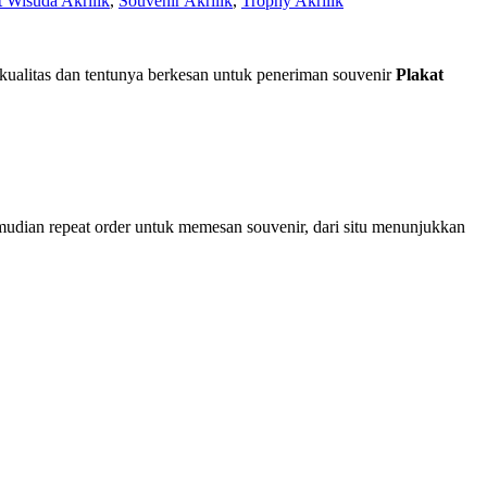
t Wisuda Akrilik
,
Souvenir Akrilik
,
Trophy Akrilik
ualitas dan tentunya berkesan untuk peneriman souvenir
Plakat
mudian repeat order untuk memesan souvenir, dari situ menunjukkan