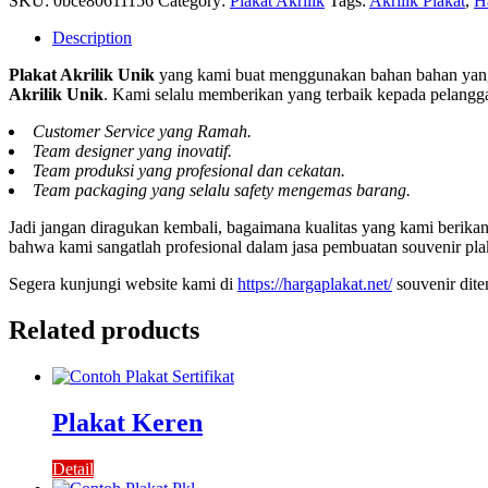
SKU:
0bce80611156
Category:
Plakat Akrilik
Tags:
Akrilik Plakat
,
Ha
Description
Plakat Akrilik Unik
yang kami buat menggunakan bahan bahan yang 
Akrilik Unik
. Kami selalu memberikan yang terbaik kepada pelangga
Customer Service yang Ramah.
Team designer yang inovatif.
Team produksi yang profesional dan cekatan.
Team packaging yang selalu safety mengemas barang.
Jadi jangan diragukan kembali, bagaimana kualitas yang kami berik
bahwa kami sangatlah profesional dalam jasa pembuatan souvenir pla
Segera kunjungi website kami di
https://hargaplakat.net/
souvenir dit
Related products
Plakat Keren
Detail