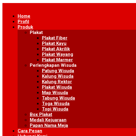
Skip
to
Home
content
Profil
Produk
Plakat
Plakat Fiber
Plakat Kayu
Plakat Akrilik
Plakat Wayang
Plakat Marmer
Perlengkapan Wisuda
Patung Wisuda
Kalung Wisuda
Kalung Rektor
Plakat Wisuda
Map Wisuda
Tabung Wisuda
Toga Wisuda
Topi Wisuda
Box Plakat
Medali Kejuaraan
Papan Nama Meja
Cara Pesan