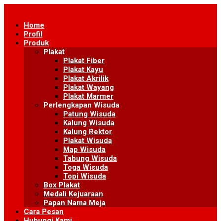
Skip
to
Home
content
Profil
Produk
Plakat
Plakat Fiber
Plakat Kayu
Plakat Akrilik
Plakat Wayang
Plakat Marmer
Perlengkapan Wisuda
Patung Wisuda
Kalung Wisuda
Kalung Rektor
Plakat Wisuda
Map Wisuda
Tabung Wisuda
Toga Wisuda
Topi Wisuda
Box Plakat
Medali Kejuaraan
Papan Nama Meja
Cara Pesan
Hubungi Kami