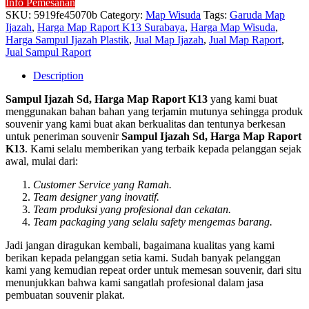
Info Pemesanan
SKU:
5919fe45070b
Category:
Map Wisuda
Tags:
Garuda Map
Ijazah
,
Harga Map Raport K13 Surabaya
,
Harga Map Wisuda
,
Harga Sampul Ijazah Plastik
,
Jual Map Ijazah
,
Jual Map Raport
,
Jual Sampul Raport
Description
Sampul Ijazah Sd, Harga Map Raport K13
yang kami buat
menggunakan bahan bahan yang terjamin mutunya sehingga produk
souvenir yang kami buat akan berkualitas dan tentunya berkesan
untuk peneriman souvenir
Sampul Ijazah Sd, Harga Map Raport
K13
. Kami selalu memberikan yang terbaik kepada pelanggan sejak
awal, mulai dari:
Customer Service yang Ramah.
Team designer yang inovatif.
Team produksi yang profesional dan cekatan.
Team packaging yang selalu safety mengemas barang.
Jadi jangan diragukan kembali, bagaimana kualitas yang kami
berikan kepada pelanggan setia kami. Sudah banyak pelanggan
kami yang kemudian repeat order untuk memesan souvenir, dari situ
menunjukkan bahwa kami sangatlah profesional dalam jasa
pembuatan souvenir plakat.