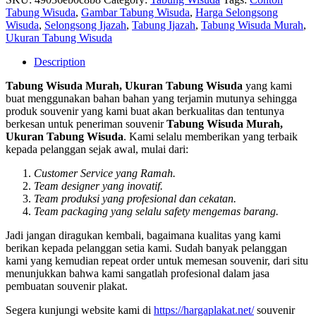
Tabung Wisuda
,
Gambar Tabung Wisuda
,
Harga Selongsong
Wisuda
,
Selongsong Ijazah
,
Tabung Ijazah
,
Tabung Wisuda Murah
,
Ukuran Tabung Wisuda
Description
Tabung Wisuda Murah, Ukuran Tabung Wisuda
yang kami
buat menggunakan bahan bahan yang terjamin mutunya sehingga
produk souvenir yang kami buat akan berkualitas dan tentunya
berkesan untuk peneriman souvenir
Tabung Wisuda Murah,
Ukuran Tabung Wisuda
. Kami selalu memberikan yang terbaik
kepada pelanggan sejak awal, mulai dari:
Customer Service yang Ramah.
Team designer yang inovatif.
Team produksi yang profesional dan cekatan.
Team packaging yang selalu safety mengemas barang.
Jadi jangan diragukan kembali, bagaimana kualitas yang kami
berikan kepada pelanggan setia kami. Sudah banyak pelanggan
kami yang kemudian repeat order untuk memesan souvenir, dari situ
menunjukkan bahwa kami sangatlah profesional dalam jasa
pembuatan souvenir plakat.
Segera kunjungi website kami di
https://hargaplakat.net/
souvenir