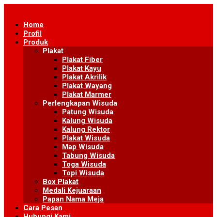
Skip
to
Home
content
Profil
Produk
Plakat
Plakat Fiber
Plakat Kayu
Plakat Akrilik
Plakat Wayang
Plakat Marmer
Perlengkapan Wisuda
Patung Wisuda
Kalung Wisuda
Kalung Rektor
Plakat Wisuda
Map Wisuda
Tabung Wisuda
Toga Wisuda
Topi Wisuda
Box Plakat
Medali Kejuaraan
Papan Nama Meja
Cara Pesan
Hubungi Kami