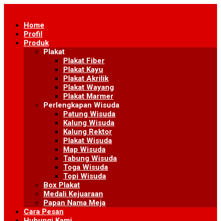
Skip
to
Home
content
Profil
Produk
Plakat
Plakat Fiber
Plakat Kayu
Plakat Akrilik
Plakat Wayang
Plakat Marmer
Perlengkapan Wisuda
Patung Wisuda
Kalung Wisuda
Kalung Rektor
Plakat Wisuda
Map Wisuda
Tabung Wisuda
Toga Wisuda
Topi Wisuda
Box Plakat
Medali Kejuaraan
Papan Nama Meja
Cara Pesan
Hubungi Kami