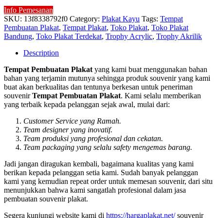
Info Pemesanan
SKU:
13f8338792f0
Category:
Plakat Kayu
Tags:
Tempat
Pembuatan Plakat
,
Tempat Plakat
,
Toko Plakat
,
Toko Plakat
Bandung
,
Toko Plakat Terdekat
,
Trophy Acrylic
,
Trophy Akrilik
Description
Tempat Pembuatan Plakat
yang kami buat menggunakan bahan
bahan yang terjamin mutunya sehingga produk souvenir yang kami
buat akan berkualitas dan tentunya berkesan untuk peneriman
souvenir
Tempat Pembuatan Plakat
. Kami selalu memberikan
yang terbaik kepada pelanggan sejak awal, mulai dari:
Customer Service yang Ramah.
Team designer yang inovatif.
Team produksi yang profesional dan cekatan.
Team packaging yang selalu safety mengemas barang.
Jadi jangan diragukan kembali, bagaimana kualitas yang kami
berikan kepada pelanggan setia kami. Sudah banyak pelanggan
kami yang kemudian repeat order untuk memesan souvenir, dari situ
menunjukkan bahwa kami sangatlah profesional dalam jasa
pembuatan souvenir plakat.
Segera kunjungi website kami di
https://hargaplakat.net/
souvenir