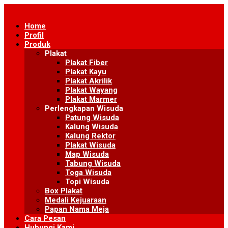
Skip
to
Home
content
Profil
Produk
Plakat
Plakat Fiber
Plakat Kayu
Plakat Akrilik
Plakat Wayang
Plakat Marmer
Perlengkapan Wisuda
Patung Wisuda
Kalung Wisuda
Kalung Rektor
Plakat Wisuda
Map Wisuda
Tabung Wisuda
Toga Wisuda
Topi Wisuda
Box Plakat
Medali Kejuaraan
Papan Nama Meja
Cara Pesan
Hubungi Kami