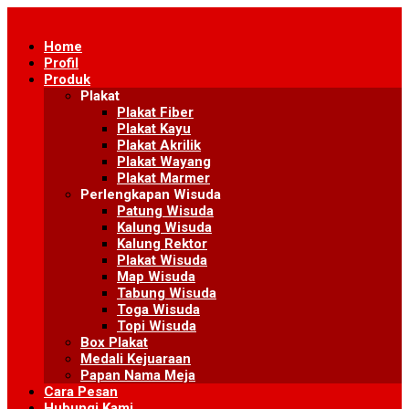
Skip
to
Home
content
Profil
Produk
Plakat
Plakat Fiber
Plakat Kayu
Plakat Akrilik
Plakat Wayang
Plakat Marmer
Perlengkapan Wisuda
Patung Wisuda
Kalung Wisuda
Kalung Rektor
Plakat Wisuda
Map Wisuda
Tabung Wisuda
Toga Wisuda
Topi Wisuda
Box Plakat
Medali Kejuaraan
Papan Nama Meja
Cara Pesan
Hubungi Kami