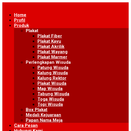
Skip
to
Home
content
Profil
Produk
Plakat
Plakat Fiber
Plakat Kayu
Plakat Akrilik
Plakat Wayang
Plakat Marmer
Perlengkapan Wisuda
Patung Wisuda
Kalung Wisuda
Kalung Rektor
Plakat Wisuda
Map Wisuda
Tabung Wisuda
Toga Wisuda
Topi Wisuda
Box Plakat
Medali Kejuaraan
Papan Nama Meja
Cara Pesan
Hubungi Kami