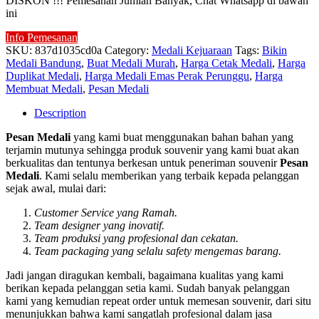
DISKON !!! Pemesanan Jumlah Banyak, Chat Whatsapp di bawah
ini
Info Pemesanan
SKU:
837d1035cd0a
Category:
Medali Kejuaraan
Tags:
Bikin
Medali Bandung
,
Buat Medali Murah
,
Harga Cetak Medali
,
Harga
Duplikat Medali
,
Harga Medali Emas Perak Perunggu
,
Harga
Membuat Medali
,
Pesan Medali
Description
Pesan Medali
yang kami buat menggunakan bahan bahan yang
terjamin mutunya sehingga produk souvenir yang kami buat akan
berkualitas dan tentunya berkesan untuk peneriman souvenir
Pesan
Medali
. Kami selalu memberikan yang terbaik kepada pelanggan
sejak awal, mulai dari:
Customer Service yang Ramah.
Team designer yang inovatif.
Team produksi yang profesional dan cekatan.
Team packaging yang selalu safety mengemas barang.
Jadi jangan diragukan kembali, bagaimana kualitas yang kami
berikan kepada pelanggan setia kami. Sudah banyak pelanggan
kami yang kemudian repeat order untuk memesan souvenir, dari situ
menunjukkan bahwa kami sangatlah profesional dalam jasa