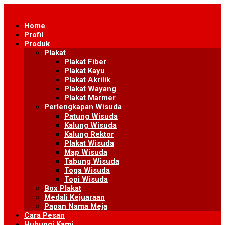
Skip
to
Home
content
Profil
Produk
Plakat
Plakat Fiber
Plakat Kayu
Plakat Akrilik
Plakat Wayang
Plakat Marmer
Perlengkapan Wisuda
Patung Wisuda
Kalung Wisuda
Kalung Rektor
Plakat Wisuda
Map Wisuda
Tabung Wisuda
Toga Wisuda
Topi Wisuda
Box Plakat
Medali Kejuaraan
Papan Nama Meja
Cara Pesan
Hubungi Kami