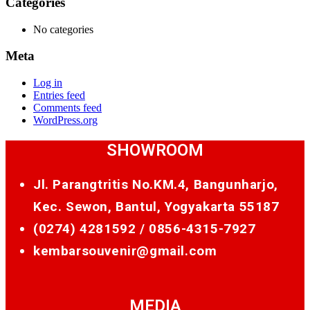
Categories
No categories
Meta
Log in
Entries feed
Comments feed
WordPress.org
SHOWROOM
Jl. Parangtritis No.KM.4, Bangunharjo,
Kec. Sewon, Bantul, Yogyakarta 55187
(0274) 4281592 /
0856-4315-7927
kembarsouvenir@gmail.com
MEDIA