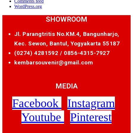
Comments feed
WordPress.org
SHOWROOM
Jl. Parangtritis No.KM.4, Bangunharjo,
Kec. Sewon, Bantul, Yogyakarta 55187
(0274) 4281592 /
0856-4315-7927
kembarsouvenir@gmail.com
MEDIA
Facebook
Instagram
Youtube
Pinterest