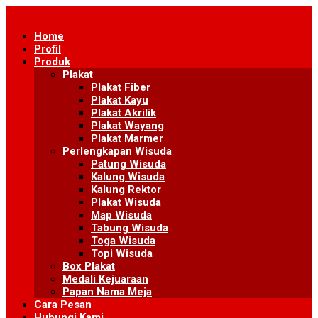
Skip
to
Home
content
Profil
Produk
Plakat
Plakat Fiber
Plakat Kayu
Plakat Akrilik
Plakat Wayang
Plakat Marmer
Perlengkapan Wisuda
Patung Wisuda
Kalung Wisuda
Kalung Rektor
Plakat Wisuda
Map Wisuda
Tabung Wisuda
Toga Wisuda
Topi Wisuda
Box Plakat
Medali Kejuaraan
Papan Nama Meja
Cara Pesan
Hubungi Kami