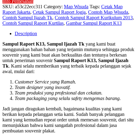
Info Pemesanan
SKU:
a53c22ecc311
Category:
Map Wisuda
Tags:
Cetak Map
Raport Jakarta
,
Cetak Sampul Raport Jogja
,
Contoh Map Wisuda
,
Contoh Sampul Ijazah Tk
,
Contoh Sampul Raport Kurikulum 2013
,
Contoh Sampul Raport Kurtilas
,
Gambar Sampul Raport K13
Description
Sampul Raport K13, Sampul Ijazah Tk
yang kami buat
menggunakan bahan bahan yang terjamin mutunya sehingga produk
souvenir yang kami buat akan berkualitas dan tentunya berkesan
untuk peneriman souvenir
Sampul Raport K13, Sampul Ijazah
Tk
. Kami selalu memberikan yang terbaik kepada pelanggan sejak
awal, mulai dari:
Customer Service yang Ramah.
Team designer yang inovatif.
Team produksi yang profesional dan cekatan.
Team packaging yang selalu safety mengemas barang.
Jadi jangan diragukan kembali, bagaimana kualitas yang kami
berikan kepada pelanggan setia kami. Sudah banyak pelanggan
kami yang kemudian repeat order untuk memesan souvenir, dari situ
menunjukkan bahwa kami sangatlah profesional dalam jasa
pembuatan souvenir plakat.