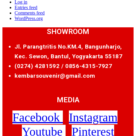
Log in
Entries feed
Comments feed
WordPress.org
SHOWROOM
Jl. Parangtritis No.KM.4, Bangunharjo,
Kec. Sewon, Bantul, Yogyakarta 55187
(0274) 4281592 /
0856-4315-7927
kembarsouvenir@gmail.com
MEDIA
Facebook
Instagram
Youtube
Pinterest