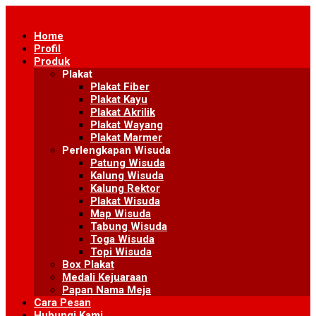
Skip
to
Home
content
Profil
Produk
Plakat
Plakat Fiber
Plakat Kayu
Plakat Akrilik
Plakat Wayang
Plakat Marmer
Perlengkapan Wisuda
Patung Wisuda
Kalung Wisuda
Kalung Rektor
Plakat Wisuda
Map Wisuda
Tabung Wisuda
Toga Wisuda
Topi Wisuda
Box Plakat
Medali Kejuaraan
Papan Nama Meja
Cara Pesan
Hubungi Kami