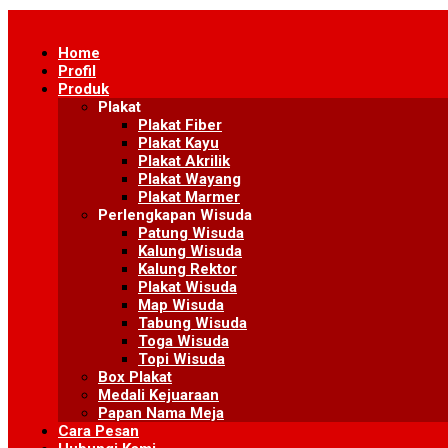
Skip
to
Home
content
Profil
Produk
Plakat
Plakat Fiber
Plakat Kayu
Plakat Akrilik
Plakat Wayang
Plakat Marmer
Perlengkapan Wisuda
Patung Wisuda
Kalung Wisuda
Kalung Rektor
Plakat Wisuda
Map Wisuda
Tabung Wisuda
Toga Wisuda
Topi Wisuda
Box Plakat
Medali Kejuaraan
Papan Nama Meja
Cara Pesan