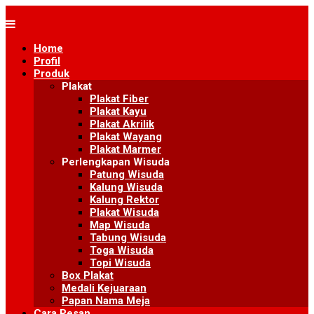
Skip
to
content
Home
Profil
Produk
Plakat
Plakat Fiber
Plakat Kayu
Plakat Akrilik
Plakat Wayang
Plakat Marmer
Perlengkapan Wisuda
Patung Wisuda
Kalung Wisuda
Kalung Rektor
Plakat Wisuda
Map Wisuda
Tabung Wisuda
Toga Wisuda
Topi Wisuda
Box Plakat
Medali Kejuaraan
Papan Nama Meja
Cara Pesan