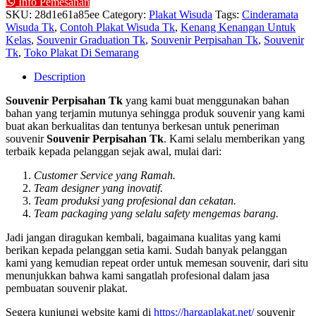
Info Pemesanan
SKU:
28d1e61a85ee
Category:
Plakat Wisuda
Tags:
Cinderamata
Wisuda Tk
,
Contoh Plakat Wisuda Tk
,
Kenang Kenangan Untuk
Kelas
,
Souvenir Graduation Tk
,
Souvenir Perpisahan Tk
,
Souvenir
Tk
,
Toko Plakat Di Semarang
Description
Souvenir Perpisahan Tk
yang kami buat menggunakan bahan
bahan yang terjamin mutunya sehingga produk souvenir yang kami
buat akan berkualitas dan tentunya berkesan untuk peneriman
souvenir
Souvenir Perpisahan Tk
. Kami selalu memberikan yang
terbaik kepada pelanggan sejak awal, mulai dari:
Customer Service yang Ramah.
Team designer yang inovatif.
Team produksi yang profesional dan cekatan.
Team packaging yang selalu safety mengemas barang.
Jadi jangan diragukan kembali, bagaimana kualitas yang kami
berikan kepada pelanggan setia kami. Sudah banyak pelanggan
kami yang kemudian repeat order untuk memesan souvenir, dari situ
menunjukkan bahwa kami sangatlah profesional dalam jasa
pembuatan souvenir plakat.
Segera kunjungi website kami di
https://hargaplakat.net/
souvenir