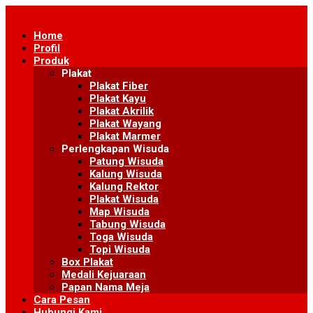
Skip
to
Home
content
Profil
Produk
Plakat
Plakat Fiber
Plakat Kayu
Plakat Akrilik
Plakat Wayang
Plakat Marmer
Perlengkapan Wisuda
Patung Wisuda
Kalung Wisuda
Kalung Rektor
Plakat Wisuda
Map Wisuda
Tabung Wisuda
Toga Wisuda
Topi Wisuda
Box Plakat
Medali Kejuaraan
Papan Nama Meja
Cara Pesan
Hubungi Kami