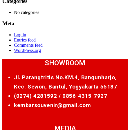
Categories
No categories
Meta
Log in
Entries feed
Comments feed
WordPress.org
SHOWROOM
Jl. Parangtritis No.KM.4, Bangunharjo,
Kec. Sewon, Bantul, Yogyakarta 55187
(0274) 4281592 /
0856-4315-7927
kembarsouvenir@gmail.com
MEDIA