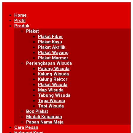
Skip
to
Home
content
Profil
Produk
Plakat
Plakat Fiber
Plakat Kayu
Plakat Akrilik
Plakat Wayang
Plakat Marmer
Perlengkapan Wisuda
Patung Wisuda
Kalung Wisuda
Kalung Rektor
Plakat Wisuda
Map Wisuda
Tabung Wisuda
Toga Wisuda
Topi Wisuda
Box Plakat
Medali Kejuaraan
Papan Nama Meja
Cara Pesan
Hubungi Kami