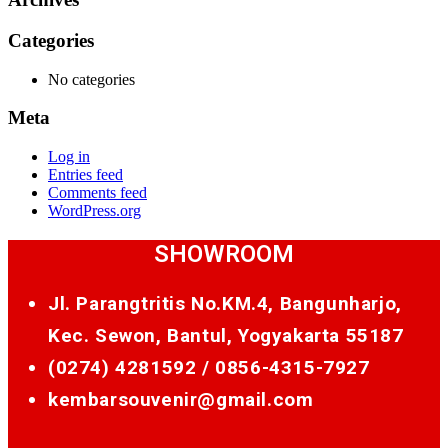
Categories
No categories
Meta
Log in
Entries feed
Comments feed
WordPress.org
SHOWROOM
Jl. Parangtritis No.KM.4, Bangunharjo,
Kec. Sewon, Bantul, Yogyakarta 55187
(0274) 4281592 /
0856-4315-7927
kembarsouvenir@gmail.com