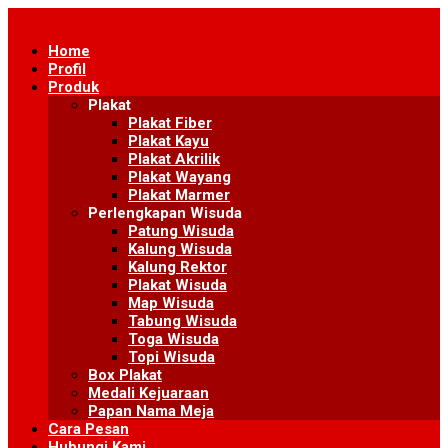
Skip
to
Home
content
Profil
Produk
Plakat
Plakat Fiber
Plakat Kayu
Plakat Akrilik
Plakat Wayang
Plakat Marmer
Perlengkapan Wisuda
Patung Wisuda
Kalung Wisuda
Kalung Rektor
Plakat Wisuda
Map Wisuda
Tabung Wisuda
Toga Wisuda
Topi Wisuda
Box Plakat
Medali Kejuaraan
Papan Nama Meja
Cara Pesan
Hubungi Kami