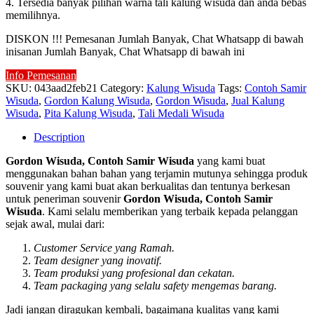
4. Tersedia banyak pilihan warna tali kalung wisuda dan anda bebas
memilihnya.
DISKON !!! Pemesanan Jumlah Banyak, Chat Whatsapp di bawah
inisanan Jumlah Banyak, Chat Whatsapp di bawah ini
Info Pemesanan
SKU:
043aad2feb21
Category:
Kalung Wisuda
Tags:
Contoh Samir
Wisuda
,
Gordon Kalung Wisuda
,
Gordon Wisuda
,
Jual Kalung
Wisuda
,
Pita Kalung Wisuda
,
Tali Medali Wisuda
Description
Gordon Wisuda, Contoh Samir Wisuda
yang kami buat
menggunakan bahan bahan yang terjamin mutunya sehingga produk
souvenir yang kami buat akan berkualitas dan tentunya berkesan
untuk peneriman souvenir
Gordon Wisuda, Contoh Samir
Wisuda
. Kami selalu memberikan yang terbaik kepada pelanggan
sejak awal, mulai dari:
Customer Service yang Ramah.
Team designer yang inovatif.
Team produksi yang profesional dan cekatan.
Team packaging yang selalu safety mengemas barang.
Jadi jangan diragukan kembali, bagaimana kualitas yang kami