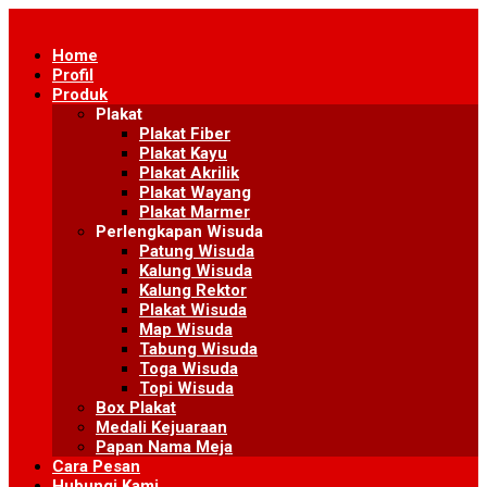
Skip
to
Home
content
Profil
Produk
Plakat
Plakat Fiber
Plakat Kayu
Plakat Akrilik
Plakat Wayang
Plakat Marmer
Perlengkapan Wisuda
Patung Wisuda
Kalung Wisuda
Kalung Rektor
Plakat Wisuda
Map Wisuda
Tabung Wisuda
Toga Wisuda
Topi Wisuda
Box Plakat
Medali Kejuaraan
Papan Nama Meja
Cara Pesan
Hubungi Kami