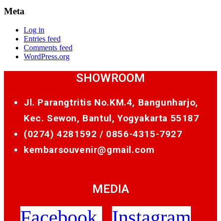
Meta
Log in
Entries feed
Comments feed
WordPress.org
SHOWROOM
Jl. Parangtritis No.KM.4, Bangunharjo,
Kec. Sewon, Bantul, Yogyakarta 55187
(0274) 4281592 /
0856-4315-7927
kembarsouvenir@gmail.com
MEDIA
Facebook
Instagram