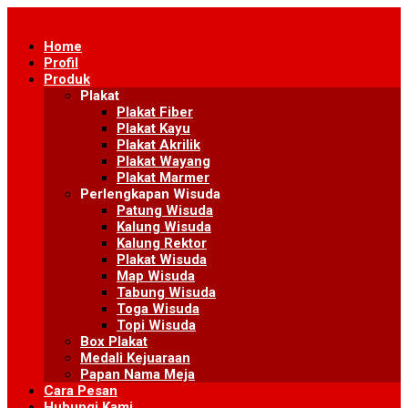
Skip
to
Home
content
Profil
Produk
Plakat
Plakat Fiber
Plakat Kayu
Plakat Akrilik
Plakat Wayang
Plakat Marmer
Perlengkapan Wisuda
Patung Wisuda
Kalung Wisuda
Kalung Rektor
Plakat Wisuda
Map Wisuda
Tabung Wisuda
Toga Wisuda
Topi Wisuda
Box Plakat
Medali Kejuaraan
Papan Nama Meja
Cara Pesan
Hubungi Kami