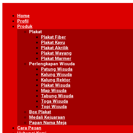
Skip
to
Home
content
Profil
Produk
Plakat
Plakat Fiber
Plakat Kayu
Plakat Akrilik
Plakat Wayang
Plakat Marmer
Perlengkapan Wisuda
Patung Wisuda
Kalung Wisuda
Kalung Rektor
Plakat Wisuda
Map Wisuda
Tabung Wisuda
Toga Wisuda
Topi Wisuda
Box Plakat
Medali Kejuaraan
Papan Nama Meja
Cara Pesan