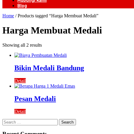
Hubungi Kami
Blog
Home
/ Products tagged “Harga Membuat Medali”
Harga Membuat Medali
Showing all 2 results
Bikin Medali Bandung
Detail
Pesan Medali
Detail
Search
for:
Recent Comments