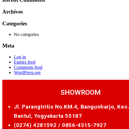
Archives
Categories
No categories
Meta
Log in
Entries feed
Comments feed
WordPress.org
SHOWROOM
Jl. Parangtritis No.KM.4, Bangunharjo, Kec
Bantul, Yogyakarta 55187
(0274) 4281592 /
0856-4315-7927