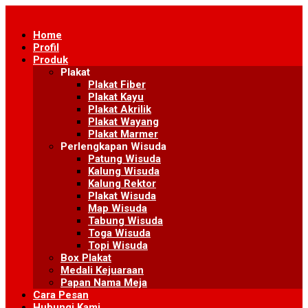
Skip
to
Home
content
Profil
Produk
Plakat
Plakat Fiber
Plakat Kayu
Plakat Akrilik
Plakat Wayang
Plakat Marmer
Perlengkapan Wisuda
Patung Wisuda
Kalung Wisuda
Kalung Rektor
Plakat Wisuda
Map Wisuda
Tabung Wisuda
Toga Wisuda
Topi Wisuda
Box Plakat
Medali Kejuaraan
Papan Nama Meja
Cara Pesan
Hubungi Kami