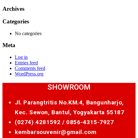
Archives
Categories
No categories
Meta
Log in
Entries feed
Comments feed
WordPress.org
SHOWROOM
Jl. Parangtritis No.KM.4, Bangunharjo,
Kec. Sewon, Bantul, Yogyakarta 55187
(0274) 4281592 /
0856-4315-7927
kembarsouvenir@gmail.com