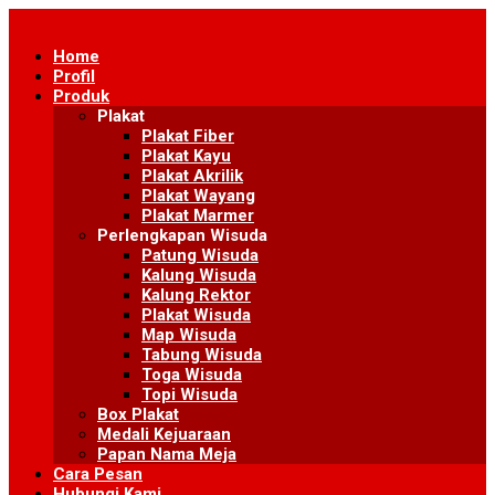
Skip
to
Home
content
Profil
Produk
Plakat
Plakat Fiber
Plakat Kayu
Plakat Akrilik
Plakat Wayang
Plakat Marmer
Perlengkapan Wisuda
Patung Wisuda
Kalung Wisuda
Kalung Rektor
Plakat Wisuda
Map Wisuda
Tabung Wisuda
Toga Wisuda
Topi Wisuda
Box Plakat
Medali Kejuaraan
Papan Nama Meja
Cara Pesan
Hubungi Kami