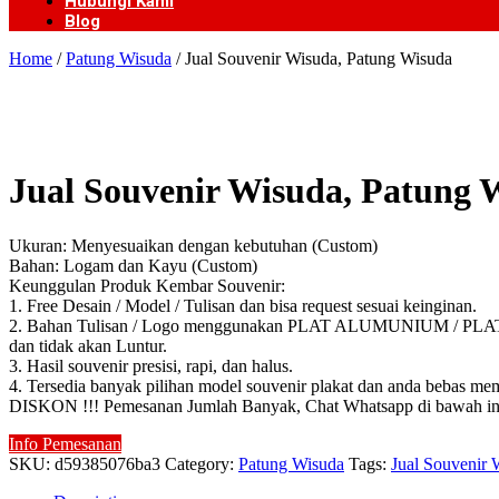
Hubungi Kami
Blog
Home
/
Patung Wisuda
/ Jual Souvenir Wisuda, Patung Wisuda
Jual Souvenir Wisuda, Patung 
Ukuran: Menyesuaikan dengan kebutuhan (Custom)
Bahan: Logam dan Kayu (Custom)
Keunggulan Produk Kembar Souvenir:
1. Free Desain / Model / Tulisan dan bisa request sesuai keinginan.
2. Bahan Tulisan / Logo menggunakan PLAT ALUMUNIUM / PLAT KUN
dan tidak akan Luntur.
3. Hasil souvenir presisi, rapi, dan halus.
4. Tersedia banyak pilihan model souvenir plakat dan anda bebas mem
DISKON !!! Pemesanan Jumlah Banyak, Chat Whatsapp di bawah in
Info Pemesanan
SKU:
d59385076ba3
Category:
Patung Wisuda
Tags:
Jual Souvenir 