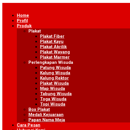
Skip
to
Home
content
Profil
Produk
Plakat
Plakat Fiber
Plakat Kayu
Plakat Akrilik
Plakat Wayang
Plakat Marmer
Perlengkapan Wisuda
Patung Wisuda
Kalung Wisuda
Kalung Rektor
Plakat Wisuda
Map Wisuda
Tabung Wisuda
Toga Wisuda
Topi Wisuda
Box Plakat
Medali Kejuaraan
Papan Nama Meja
Cara Pesan