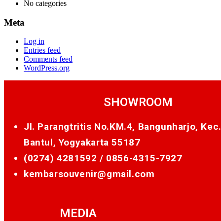
No categories
Meta
Log in
Entries feed
Comments feed
WordPress.org
SHOWROOM
Jl. Parangtritis No.KM.4, Bangunharjo, Kec
Bantul, Yogyakarta 55187
(0274) 4281592 /
0856-4315-7927
kembarsouvenir@gmail.com
MEDIA