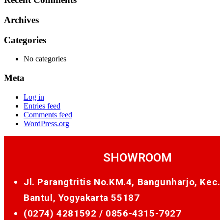
Archives
Categories
No categories
Meta
Log in
Entries feed
Comments feed
WordPress.org
SHOWROOM
Jl. Parangtritis No.KM.4, Bangunharjo, Kec
Bantul, Yogyakarta 55187
(0274) 4281592 /
0856-4315-7927