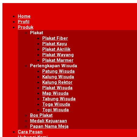
Skip
to
Home
content
Profil
Produk
Plakat
Plakat Fiber
Plakat Kayu
Plakat Akrilik
Plakat Wayang
Plakat Marmer
Perlengkapan Wisuda
Patung Wisuda
Kalung Wisuda
Kalung Rektor
Plakat Wisuda
Map Wisuda
Tabung Wisuda
Toga Wisuda
Topi Wisuda
Box Plakat
Medali Kejuaraan
Papan Nama Meja
Cara Pesan