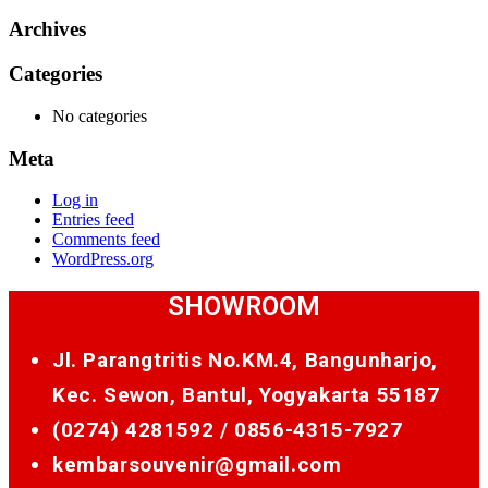
Archives
Categories
No categories
Meta
Log in
Entries feed
Comments feed
WordPress.org
SHOWROOM
Jl. Parangtritis No.KM.4, Bangunharjo,
Kec. Sewon, Bantul, Yogyakarta 55187
(0274) 4281592 /
0856-4315-7927
kembarsouvenir@gmail.com