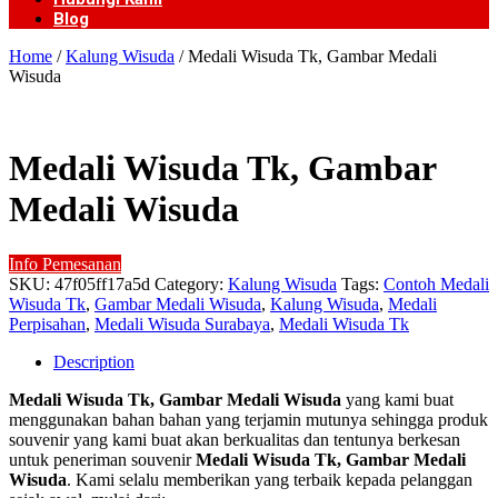
Blog
Home
/
Kalung Wisuda
/ Medali Wisuda Tk, Gambar Medali
Wisuda
Medali Wisuda Tk, Gambar
Medali Wisuda
Info Pemesanan
SKU:
47f05ff17a5d
Category:
Kalung Wisuda
Tags:
Contoh Medali
Wisuda Tk
,
Gambar Medali Wisuda
,
Kalung Wisuda
,
Medali
Perpisahan
,
Medali Wisuda Surabaya
,
Medali Wisuda Tk
Description
Medali Wisuda Tk, Gambar Medali Wisuda
yang kami buat
menggunakan bahan bahan yang terjamin mutunya sehingga produk
souvenir yang kami buat akan berkualitas dan tentunya berkesan
untuk peneriman souvenir
Medali Wisuda Tk, Gambar Medali
Wisuda
. Kami selalu memberikan yang terbaik kepada pelanggan