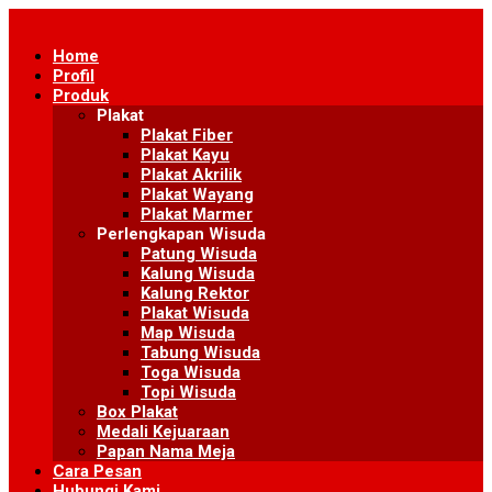
Skip
to
Home
content
Profil
Produk
Plakat
Plakat Fiber
Plakat Kayu
Plakat Akrilik
Plakat Wayang
Plakat Marmer
Perlengkapan Wisuda
Patung Wisuda
Kalung Wisuda
Kalung Rektor
Plakat Wisuda
Map Wisuda
Tabung Wisuda
Toga Wisuda
Topi Wisuda
Box Plakat
Medali Kejuaraan
Papan Nama Meja
Cara Pesan
Hubungi Kami