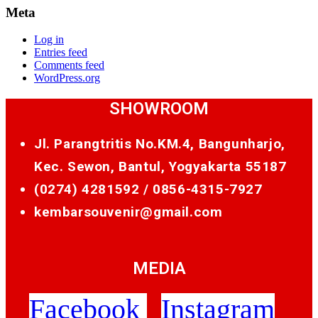
Meta
Log in
Entries feed
Comments feed
WordPress.org
SHOWROOM
Jl. Parangtritis No.KM.4, Bangunharjo,
Kec. Sewon, Bantul, Yogyakarta 55187
(0274) 4281592 /
0856-4315-7927
kembarsouvenir@gmail.com
MEDIA
Facebook
Instagram