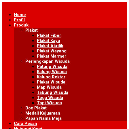
Skip
to
Home
content
Profil
Produk
Plakat
Plakat Fiber
Plakat Kayu
Plakat Akrilik
Plakat Wayang
Plakat Marmer
Perlengkapan Wisuda
Patung Wisuda
Kalung Wisuda
Kalung Rektor
Plakat Wisuda
Map Wisuda
Tabung Wisuda
Toga Wisuda
Topi Wisuda
Box Plakat
Medali Kejuaraan
Papan Nama Meja
Cara Pesan
Hubungi Kami