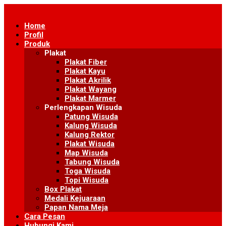
Skip
to
Home
content
Profil
Produk
Plakat
Plakat Fiber
Plakat Kayu
Plakat Akrilik
Plakat Wayang
Plakat Marmer
Perlengkapan Wisuda
Patung Wisuda
Kalung Wisuda
Kalung Rektor
Plakat Wisuda
Map Wisuda
Tabung Wisuda
Toga Wisuda
Topi Wisuda
Box Plakat
Medali Kejuaraan
Papan Nama Meja
Cara Pesan
Hubungi Kami