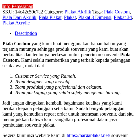
Info Pemesanan
SKU:
14c42c59c7a2
Category:
Plakat Akrilik
Tags:
Piala Custom
,
Piala Dari Akrilik
,
Piala Plakat
,
Plakat
,
Plakat 3 Dimensi
,
Plakat 3d
,
Plakat Acrylic
Description
Piala Custom
yang kami buat menggunakan bahan bahan yang
terjamin mutunya sehingga produk souvenir yang kami buat akan
berkualitas dan tentunya berkesan untuk peneriman souvenir
Piala
Custom
. Kami selalu memberikan yang terbaik kepada pelanggan
sejak awal, mulai dari:
Customer Service yang Ramah.
Team designer yang inovatif.
Team produksi yang profesional dan cekatan.
Team packaging yang selalu safety mengemas barang.
Jadi jangan diragukan kembali, bagaimana kualitas yang kami
berikan kepada pelanggan setia kami. Sudah banyak pelanggan
kami yang kemudian repeat order untuk memesan souvenir, dari situ
menunjukkan bahwa kami sangatlah profesional dalam jasa
pembuatan souvenir plakat.
Segera kunjungi website kami di
https://hargaplakat.net/
souvenir