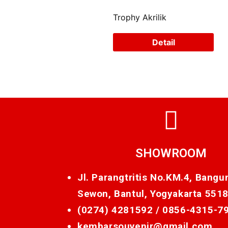
Trophy Akrilik
Detail
SHOWROOM
Jl. Parangtritis No.KM.4, Bangu
Sewon, Bantul, Yogyakarta 551
(0274) 4281592 /
0856-4315-7
kembarsouvenir@gmail.com