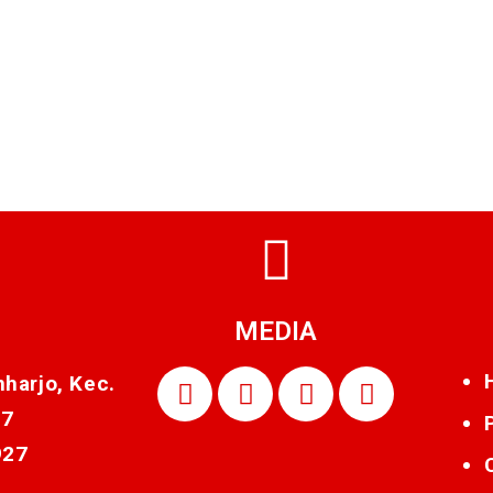
MEDIA
nharjo, Kec.
87
927