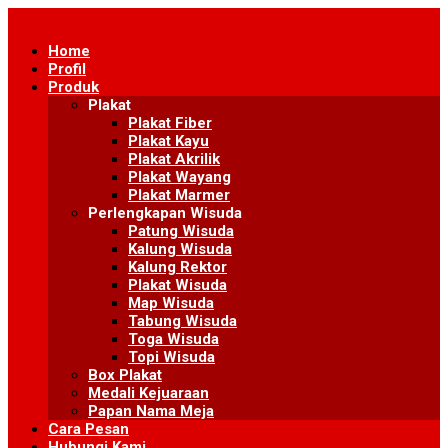
Skip
to
Home
content
Profil
Produk
Plakat
Plakat Fiber
Plakat Kayu
Plakat Akrilik
Plakat Wayang
Plakat Marmer
Perlengkapan Wisuda
Patung Wisuda
Kalung Wisuda
Kalung Rektor
Plakat Wisuda
Map Wisuda
Tabung Wisuda
Toga Wisuda
Topi Wisuda
Box Plakat
Medali Kejuaraan
Papan Nama Meja
Cara Pesan
Hubungi Kami