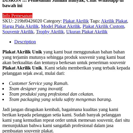
DISKON !!! Pemesanan Jumlah Banyak, Chat Whatsapp di
bawah ini
Info Pemesanan
SKU:
219bf0426020
Category:
Plakat Akrilik
Tags:
Akrilik Plakat
,
Harga Piala Akrilik
,
Model Plakat Akrilik
,
Plakat Akrilik Custom
,
Souvenir Akrilik
,
Trophy Akrilik
,
Ukuran Plakat Akrilik
Description
Plakat Akrilik Unik
yang kami buat menggunakan bahan bahan
yang terjamin mutunya sehingga produk souvenir yang kami buat
akan berkualitas dan tentunya berkesan untuk peneriman souvenir
Plakat Akrilik Unik
. Kami selalu memberikan yang terbaik kepada
pelanggan sejak awal, mulai dari:
Customer Service yang Ramah.
Team designer yang inovatif.
Team produksi yang profesional dan cekatan.
Team packaging yang selalu safety mengemas barang.
Jadi jangan diragukan kembali, bagaimana kualitas yang kami
berikan kepada pelanggan setia kami. Sudah banyak pelanggan
kami yang kemudian repeat order untuk memesan souvenir, dari situ
menunjukkan bahwa kami sangatlah profesional dalam jasa
pembuatan souvenir plakat.