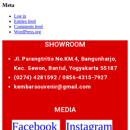
Meta
Log in
Entries feed
Comments feed
WordPress.org
SHOWROOM
Jl. Parangtritis No.KM.4, Bangunharjo,
Kec. Sewon, Bantul, Yogyakarta 55187
(0274) 4281592 /
0856-4315-7927
kembarsouvenir@gmail.com
MEDIA
Facebook
Instagram