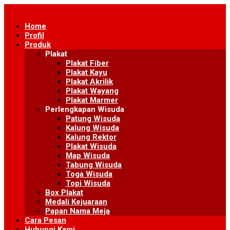
Skip
to
Home
content
Profil
Produk
Plakat
Plakat Fiber
Plakat Kayu
Plakat Akrilik
Plakat Wayang
Plakat Marmer
Perlengkapan Wisuda
Patung Wisuda
Kalung Wisuda
Kalung Rektor
Plakat Wisuda
Map Wisuda
Tabung Wisuda
Toga Wisuda
Topi Wisuda
Box Plakat
Medali Kejuaraan
Papan Nama Meja
Cara Pesan
Hubungi Kami