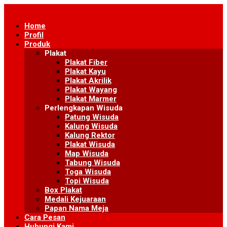
Skip
to
Home
content
Profil
Produk
Plakat
Plakat Fiber
Plakat Kayu
Plakat Akrilik
Plakat Wayang
Plakat Marmer
Perlengkapan Wisuda
Patung Wisuda
Kalung Wisuda
Kalung Rektor
Plakat Wisuda
Map Wisuda
Tabung Wisuda
Toga Wisuda
Topi Wisuda
Box Plakat
Medali Kejuaraan
Papan Nama Meja
Cara Pesan
Hubungi Kami