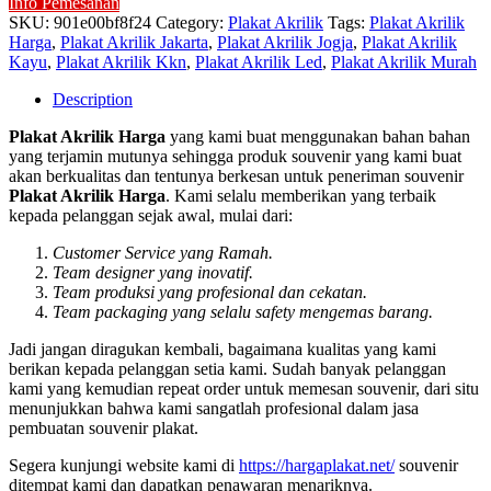
Info Pemesanan
SKU:
901e00bf8f24
Category:
Plakat Akrilik
Tags:
Plakat Akrilik
Harga
,
Plakat Akrilik Jakarta
,
Plakat Akrilik Jogja
,
Plakat Akrilik
Kayu
,
Plakat Akrilik Kkn
,
Plakat Akrilik Led
,
Plakat Akrilik Murah
Description
Plakat Akrilik Harga
yang kami buat menggunakan bahan bahan
yang terjamin mutunya sehingga produk souvenir yang kami buat
akan berkualitas dan tentunya berkesan untuk peneriman souvenir
Plakat Akrilik Harga
. Kami selalu memberikan yang terbaik
kepada pelanggan sejak awal, mulai dari:
Customer Service yang Ramah.
Team designer yang inovatif.
Team produksi yang profesional dan cekatan.
Team packaging yang selalu safety mengemas barang.
Jadi jangan diragukan kembali, bagaimana kualitas yang kami
berikan kepada pelanggan setia kami. Sudah banyak pelanggan
kami yang kemudian repeat order untuk memesan souvenir, dari situ
menunjukkan bahwa kami sangatlah profesional dalam jasa
pembuatan souvenir plakat.
Segera kunjungi website kami di
https://hargaplakat.net/
souvenir
ditempat kami dan dapatkan penawaran menariknya.