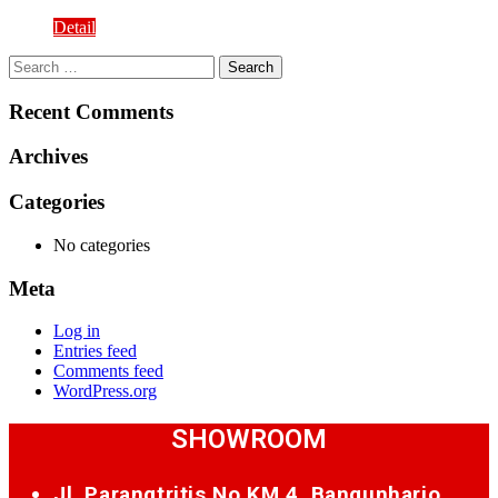
Detail
Search
for:
Recent Comments
Archives
Categories
No categories
Meta
Log in
Entries feed
Comments feed
WordPress.org
SHOWROOM
Jl. Parangtritis No.KM.4, Bangunharjo,