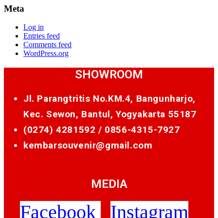
Meta
Log in
Entries feed
Comments feed
WordPress.org
SHOWROOM
Jl. Parangtritis No.KM.4, Bangunharjo,
Kec. Sewon, Bantul, Yogyakarta 55187
(0274) 4281592 /
0856-4315-7927
kembarsouvenir@gmail.com
MEDIA
Facebook
Instagram