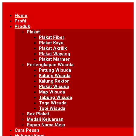
Skip
to
Home
content
Profil
Produk
Plakat
Plakat Fiber
Plakat Kayu
Plakat Akrilik
Plakat Wayang
Plakat Marmer
Perlengkapan Wisuda
Patung Wisuda
Kalung Wisuda
Kalung Rektor
Plakat Wisuda
Map Wisuda
Tabung Wisuda
Toga Wisuda
Topi Wisuda
Box Plakat
Medali Kejuaraan
Papan Nama Meja
Cara Pesan
Hubungi Kami