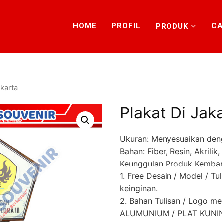
HOME
PROFIL
CA
PRODUK
akarta
Plakat Di Jak
Ukuran: Menyesuaikan den
Bahan: Fiber, Resin, Akrili
Keunggulan Produk Kembar
1. Free Desain / Model / Tu
keinginan.
2. Bahan Tulisan / Logo 
ALUMUNIUM / PLAT KUNING