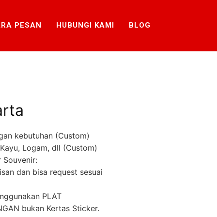
RA PESAN
HUBUNGI KAMI
BLOG
arta
gan kebutuhan (Custom)
k, Kayu, Logam, dll (Custom)
 Souvenir:
lisan dan bisa request sesuai
menggunakan PLAT
AN bukan Kertas Sticker.