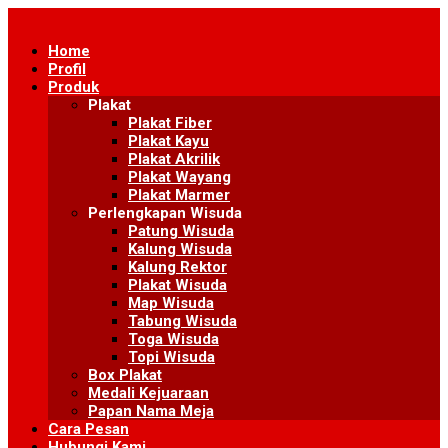
Skip
to
Home
content
Profil
Produk
Plakat
Plakat Fiber
Plakat Kayu
Plakat Akrilik
Plakat Wayang
Plakat Marmer
Perlengkapan Wisuda
Patung Wisuda
Kalung Wisuda
Kalung Rektor
Plakat Wisuda
Map Wisuda
Tabung Wisuda
Toga Wisuda
Topi Wisuda
Box Plakat
Medali Kejuaraan
Papan Nama Meja
Cara Pesan
Hubungi Kami