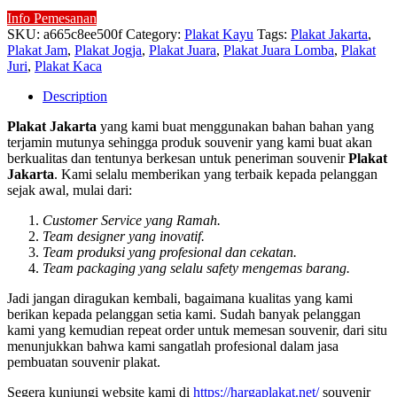
Info Pemesanan
SKU:
a665c8ee500f
Category:
Plakat Kayu
Tags:
Plakat Jakarta
,
Plakat Jam
,
Plakat Jogja
,
Plakat Juara
,
Plakat Juara Lomba
,
Plakat
Juri
,
Plakat Kaca
Description
Plakat Jakarta
yang kami buat menggunakan bahan bahan yang
terjamin mutunya sehingga produk souvenir yang kami buat akan
berkualitas dan tentunya berkesan untuk peneriman souvenir
Plakat
Jakarta
. Kami selalu memberikan yang terbaik kepada pelanggan
sejak awal, mulai dari:
Customer Service yang Ramah.
Team designer yang inovatif.
Team produksi yang profesional dan cekatan.
Team packaging yang selalu safety mengemas barang.
Jadi jangan diragukan kembali, bagaimana kualitas yang kami
berikan kepada pelanggan setia kami. Sudah banyak pelanggan
kami yang kemudian repeat order untuk memesan souvenir, dari situ
menunjukkan bahwa kami sangatlah profesional dalam jasa
pembuatan souvenir plakat.
Segera kunjungi website kami di
https://hargaplakat.net/
souvenir