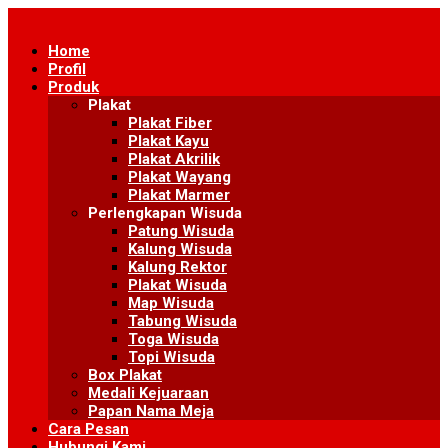
Skip
to
Home
content
Profil
Produk
Plakat
Plakat Fiber
Plakat Kayu
Plakat Akrilik
Plakat Wayang
Plakat Marmer
Perlengkapan Wisuda
Patung Wisuda
Kalung Wisuda
Kalung Rektor
Plakat Wisuda
Map Wisuda
Tabung Wisuda
Toga Wisuda
Topi Wisuda
Box Plakat
Medali Kejuaraan
Papan Nama Meja
Cara Pesan
Hubungi Kami