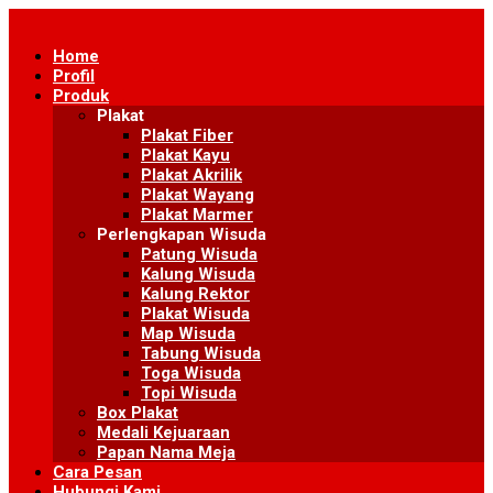
Skip
to
Home
content
Profil
Produk
Plakat
Plakat Fiber
Plakat Kayu
Plakat Akrilik
Plakat Wayang
Plakat Marmer
Perlengkapan Wisuda
Patung Wisuda
Kalung Wisuda
Kalung Rektor
Plakat Wisuda
Map Wisuda
Tabung Wisuda
Toga Wisuda
Topi Wisuda
Box Plakat
Medali Kejuaraan
Papan Nama Meja
Cara Pesan
Hubungi Kami