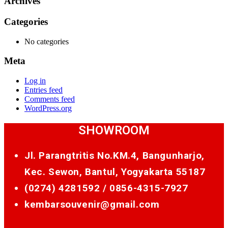
Archives
Categories
No categories
Meta
Log in
Entries feed
Comments feed
WordPress.org
SHOWROOM
Jl. Parangtritis No.KM.4, Bangunharjo,
Kec. Sewon, Bantul, Yogyakarta 55187
(0274) 4281592 /
0856-4315-7927
kembarsouvenir@gmail.com