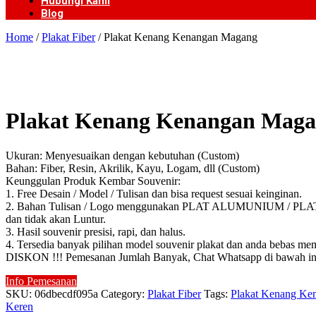
Hubungi Kami
Blog
Home
/
Plakat Fiber
/ Plakat Kenang Kenangan Magang
Plakat Kenang Kenangan Mag
Ukuran: Menyesuaikan dengan kebutuhan (Custom)
Bahan: Fiber, Resin, Akrilik, Kayu, Logam, dll (Custom)
Keunggulan Produk Kembar Souvenir:
1. Free Desain / Model / Tulisan dan bisa request sesuai keinginan.
2. Bahan Tulisan / Logo menggunakan PLAT ALUMUNIUM / PLAT KUN
dan tidak akan Luntur.
3. Hasil souvenir presisi, rapi, dan halus.
4. Tersedia banyak pilihan model souvenir plakat dan anda bebas mem
DISKON !!! Pemesanan Jumlah Banyak, Chat Whatsapp di bawah in
Info Pemesanan
SKU:
06dbecdf095a
Category:
Plakat Fiber
Tags:
Plakat Kenang Ke
Keren