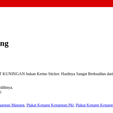
ang
INGAN bukan Kertas Sticker. Hasilnya Sangat Berkualitas dari pa
ilihnya.
i
nangan Magang
,
Plakat Kenang Kenangan Pkl
,
Plakat Kenang Kenang