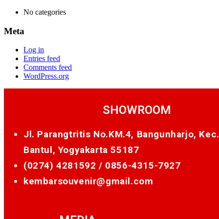
No categories
Meta
Log in
Entries feed
Comments feed
WordPress.org
SHOWROOM
Jl. Parangtritis No.KM.4, Bangunharjo, Kec
Bantul, Yogyakarta 55187
(0274) 4281592 /
0856-4315-7927
kembarsouvenir@gmail.com