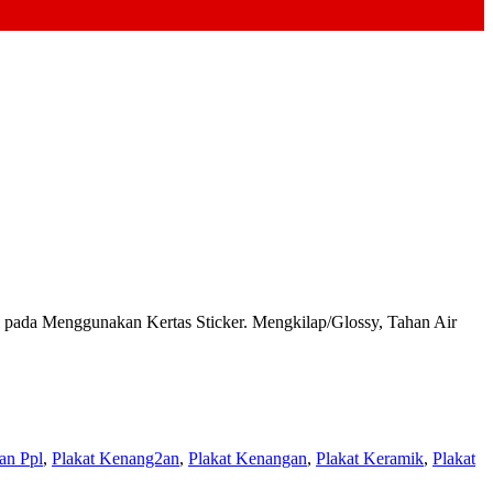
da Menggunakan Kertas Sticker. Mengkilap/Glossy, Tahan Air
an Ppl
,
Plakat Kenang2an
,
Plakat Kenangan
,
Plakat Keramik
,
Plakat