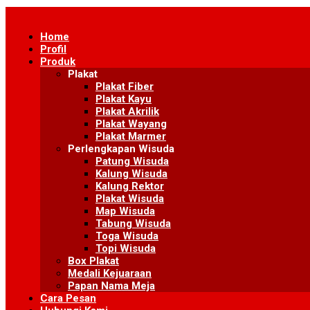
Skip
to
Home
content
Profil
Produk
Plakat
Plakat Fiber
Plakat Kayu
Plakat Akrilik
Plakat Wayang
Plakat Marmer
Perlengkapan Wisuda
Patung Wisuda
Kalung Wisuda
Kalung Rektor
Plakat Wisuda
Map Wisuda
Tabung Wisuda
Toga Wisuda
Topi Wisuda
Box Plakat
Medali Kejuaraan
Papan Nama Meja
Cara Pesan