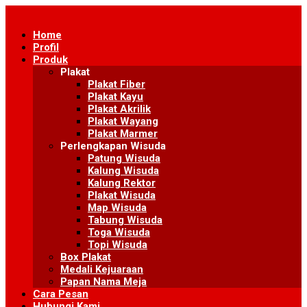
Skip
to
Home
content
Profil
Produk
Plakat
Plakat Fiber
Plakat Kayu
Plakat Akrilik
Plakat Wayang
Plakat Marmer
Perlengkapan Wisuda
Patung Wisuda
Kalung Wisuda
Kalung Rektor
Plakat Wisuda
Map Wisuda
Tabung Wisuda
Toga Wisuda
Topi Wisuda
Box Plakat
Medali Kejuaraan
Papan Nama Meja
Cara Pesan
Hubungi Kami