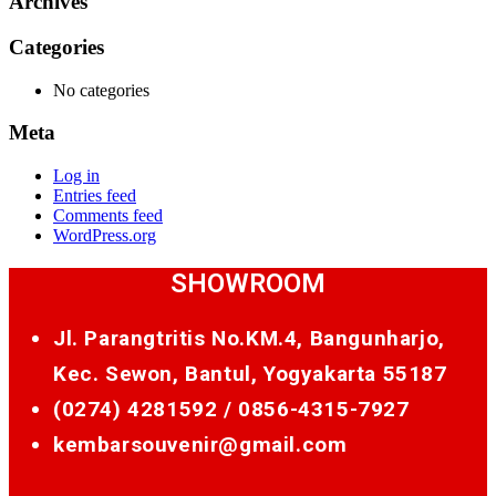
Archives
Categories
No categories
Meta
Log in
Entries feed
Comments feed
WordPress.org
SHOWROOM
Jl. Parangtritis No.KM.4, Bangunharjo,
Kec. Sewon, Bantul, Yogyakarta 55187
(0274) 4281592 /
0856-4315-7927
kembarsouvenir@gmail.com