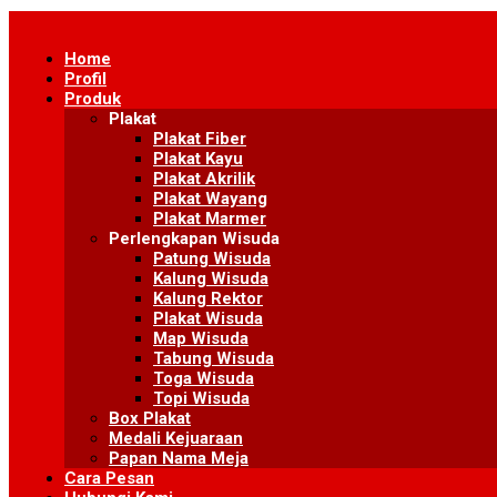
Skip
to
Home
content
Profil
Produk
Plakat
Plakat Fiber
Plakat Kayu
Plakat Akrilik
Plakat Wayang
Plakat Marmer
Perlengkapan Wisuda
Patung Wisuda
Kalung Wisuda
Kalung Rektor
Plakat Wisuda
Map Wisuda
Tabung Wisuda
Toga Wisuda
Topi Wisuda
Box Plakat
Medali Kejuaraan
Papan Nama Meja
Cara Pesan