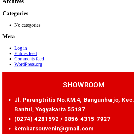
Archives
Categories
No categories
Meta
Log in
Entries feed
Comments feed
WordPress.org
SHOWROOM
Jl. Parangtritis No.KM.4, Bangunharjo, Kec
Bantul, Yogyakarta 55187
(0274) 4281592 /
0856-4315-7927
kembarsouvenir@gmail.com